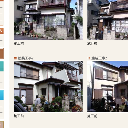
ム
施工前
施行後
塗装工事2
塗装工事2
施工前
施工前