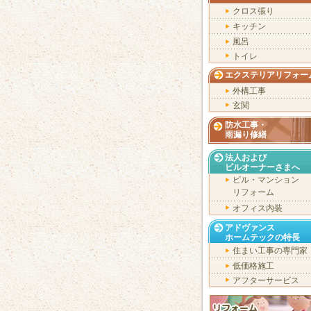
クロス張り
キッチン
風呂
トイレ
エクステリアリフォー
外構工事
玄関
防水工事・
雨漏り修繕
法人および
ビルオーナーさまへ
ビル・マンション
リフォーム
オフィス内装
アドヴァンス
ホームテックの特長
住まい工事の専門家
低価格施工
アフターサービス