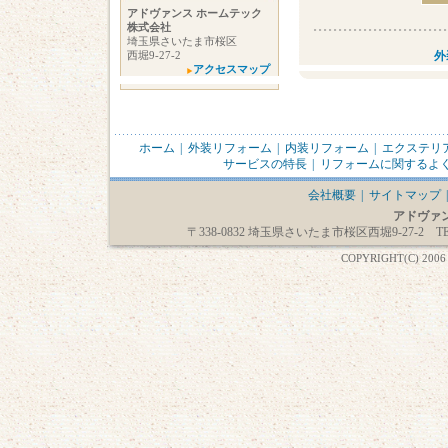
アドヴァンス ホームテック
株式会社
埼玉県さいたま市桜区
西堀9-27-2
外
アクセスマップ
ホーム
|
外装リフォーム
|
内装リフォーム
|
エクステリ
サービスの特長
|
リフォームに関するよ
会社概要
|
サイトマップ
|
アドヴァ
〒338-0832 埼玉県さいたま市桜区西堀9-27-2 TEL：0
COPYRIGHT(C) 2006 Ad