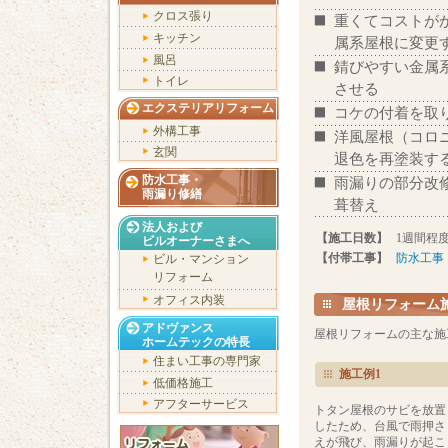
クロス張り
重くてコストが
キッチン
属系屋根に変更
風呂
錆びやすい金属
トイレ
させる
エクステリアリフォーム
コケの付着を取
外構工事
洋風屋根（コロ
玄関
退色を再塗装す
防水工事・
雨漏りの部分改
雨漏り修繕
葺替え
法人および
【施工日数】
1週間程
ビルオーナーさまへ
【付帯工事】
防水工事
ビル・マンション
リフォーム
オフィス内装
屋根リフォーム
アドヴァンス
屋根リフォームの主な施
ホームテックの特長
住まい工事の専門家
施工例1
低価格施工
アフターサービス
トタン屋根のサビを放置
したため、台風で雨押さ
えが飛び、雨漏りが起こ