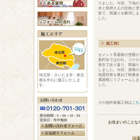
りました。今回、下地の
木と雨押さえの交換と塗
装で、雨漏りを解消しま
した。
施工例2
セメント系屋根の塗膜が
老朽化ではがれ、コケの
発生で反り返り、雨漏り
しました。今回、屋根の
地震対策を兼ねて軽量金
埼玉県・さいたま市・東京
属屋根にリフォームしま
都を中心に施工いたしま
した。
す。
その他外装施工例は
こち
受付時間：9：00～18：00
定休日：年中無休
お住まいのことな