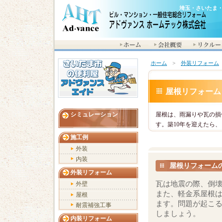
埼玉・さいたま
ホーム
>
外装リフォーム
屋根リフォーム
シミュレーション
屋根は、雨漏りや瓦の損
す。築10年を迎えたら
施工例
外装
内装
屋根リフォーム
外装リフォーム
瓦は地震の際、倒
外壁
また、軽金系屋根
屋根
ます。問題が起こ
耐震補強工事
しましょう。
内装リフォーム